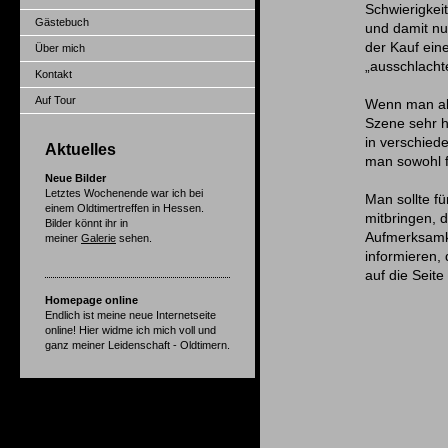
Schwierigkeit
Gästebuch
und damit nu
der Kauf ei
Über mich
„ausschlachte
Kontakt
Auf Tour
Wenn man als
Szene sehr h
in verschied
Aktuelles
man sowohl fü
Neue Bilder
Letztes Wochenende war ich bei
Man sollte f
einem Oldtimertreffen in Hessen.
mitbringen, 
Bilder könnt ihr in
Aufmerksamke
meiner
Galerie
sehen.
informieren,
auf die Seite
Homepage online
Endlich ist meine neue Internetseite
online! Hier widme ich mich voll und
ganz meiner Leidenschaft - Oldtimern.