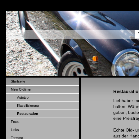
Startseite
Mein Oldtimer
Restauratio
Autotyp
Liebhaber mö
Klassifizierung
halten. Währ
geben, baste
Restauration
eine Preisfr
Fotos
Links
Echte Old- u
aus der Hand,
Termine